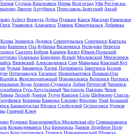
Порхов
Суздаль
Красноярск
Пермь
Волгоград
Уфа
Ростов-на-
рыпово
Лянтор
Ахтубинск
Переславль-Залесский
Аксай
уково
Асбест
Воркута
Дубна
Пушкин
Канск
Магадан
Раменское
Орск
Ульяновск
Алапаевск
Темрюк
Южноуральск
Добрянка
Кохма
Знаменск
Дедовск
Североуральск
Сорочинск
Карталы
ино
Киреевск
Оха
Кубинка
Вилючинск
Нелидово
Нерехта
ихинск
Сысерть
Бобров
Карачев
Кизел
Юрьев-Польский
нтурово
Голицыно
Бородино
Ясный
Московский
Мензелинск
майск
Вяземский
Александровск
Сим
Мамадыш
Красный Кут
ши
Чулым
Закаменск
Хилок
Питкяранта
Завитинск
Болхов
муре
Петрозаводск
Таганрог
Нижневартовск
Йошкар-Ола
Копейск
Железнодорожный
Новомосковск
Воткинск
Ногинск
еральные Воды
Анжеро-Судженск
Лобня
Петергоф
Чапаевск
есосибирск
Гусь-Хрустальный
Чистополь
Павлово
Чехов
Ливны
Лесной
Донецк
Тулун
Красное Село
Шебекино
Спасск-
сноуфимск
Коряжма
Каменка
Елизово
Фролово
Урай
Большой
енск Башкортостан
Югорск
Слободской
Острогожск
Удомля
ва
Горячий Ключ
ново
Родники
Красноармейск Московская обл
Семикаракорск
аль
Козьмодемьянск
Оса
Бронницы
Данков
Лодейное Поле
льцо
Константиновск
Туринск
Новоаннинский
Шумиха