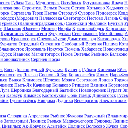
ченск
Губаха
Тара
Медногорск
Октябрьск
Бутурлиновка
Янаул
Н
влеканово
Строитель
Вельск
Ряжск
Остров
Хотьково
Хадыженс
горск
Сортавала
Терек
Нытва
Стародуб
Суворов
Приозерск
Ковд
ободск (Мордовия)
Палласовка
Светогорск
Пестово
Лагань
Очё
Гурьевск (Калининградская обл.)
Сосенский
Чкаловск
Вуктыл
У
е
Шагонар
Юрьевец
Миньяр
Нюрба
Краснослободск
Каргополь
Курганинск
Кингисепп
Бугуруслан
Североморск
Михайловка
А
едово
Красногорск
Орехово-Зуево
Димитровград
Кисловодск
Хи
Курчатов
Отрадный
Снежинск
Свободный
Верхняя Пышма
Котл
Владивосток
Ярославль
Иркутск
Тюмень
Хабаровск
Новокузнец
Курск
Иваново
Магнитогорск
Псков
Энгельс
Рыбинск
Балаково
Новошахтинск
Сергиев Посад
ск
Елец
Долгопрудный
Бугульма
Кузнецк
Губкин
Кинешма
Ейск
еленогорск
Лысьва
Сосновый Бор
Борисоглебск
Ишим
Наро-Фо
ньев
Выкса
Климовск
Шелехов
Можга
Сертолово
Ярцево
Торжо
ршанск
Пыть-Ях
Качканар
Конаково
Ртищево
Вязники
Кореновс
Луга
Щербинка
Благодарный
Балтийск
Нововоронеж
Нурлат
Зи
пки
Карасук
Кимовск
Костомукша
Соль-Илецк
Дивногорск
Гусев
айск
Гусиноозёрск
Няндома
Дудинка
Верещагино
Электрогорск
нза
Слюдянка
Апрелевка
Рыбное
Жуковка
Радужный (Владимирс
ов
Заполярный
Лакинск
Рыльск
Медвежьегорск
Грязовец
Ленинс
а
Цивильск
Ак-Довурак
Адыгейск
Долинск
Волосово
Жуков
Сор