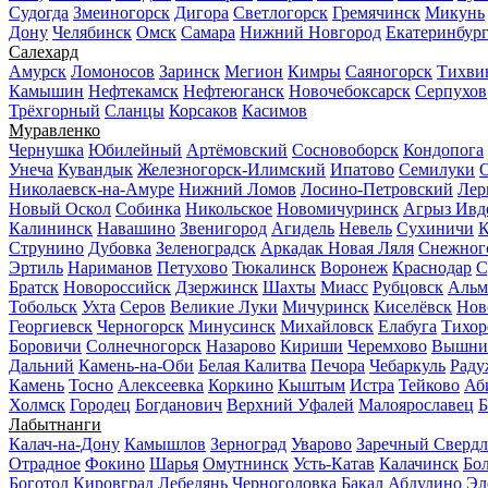
Судогда
Змеиногорск
Дигора
Светлогорск
Гремячинск
Микунь
Дону
Челябинск
Омск
Самара
Нижний Новгород
Екатеринбур
Салехард
Амурск
Ломоносов
Заринск
Мегион
Кимры
Саяногорск
Тихви
Камышин
Нефтекамск
Нефтеюганск
Новочебоксарск
Серпухов
Трёхгорный
Сланцы
Корсаков
Касимов
Муравленко
Чернушка
Юбилейный
Артёмовский
Сосновоборск
Кондопога
Унеча
Кувандык
Железногорск-Илимский
Ипатово
Семилуки
Николаевск-на-Амуре
Нижний Ломов
Лосино-Петровский
Лер
Новый Оскол
Собинка
Никольское
Новомичуринск
Агрыз
Ивд
Калининск
Навашино
Звенигород
Агидель
Невель
Сухиничи
К
Струнино
Дубовка
Зеленоградск
Аркадак
Новая Ляля
Снежног
Эртиль
Нариманов
Петухово
Тюкалинск
Воронеж
Краснодар
С
Братск
Новороссийск
Дзержинск
Шахты
Миасс
Рубцовск
Альм
Тобольск
Ухта
Серов
Великие Луки
Мичуринск
Киселёвск
Нов
Георгиевск
Черногорск
Минусинск
Михайловск
Елабуга
Тихор
Боровичи
Солнечногорск
Назарово
Кириши
Черемхово
Вышни
Дальний
Камень-на-Оби
Белая Калитва
Печора
Чебаркуль
Рад
Камень
Тосно
Алексеевка
Коркино
Кыштым
Истра
Тейково
Аб
Холмск
Городец
Богданович
Верхний Уфалей
Малоярославец
Б
Лабытнанги
Калач-на-Дону
Камышлов
Зерноград
Уварово
Заречный Свердл
Отрадное
Фокино
Шарья
Омутнинск
Усть-Катав
Калачинск
Бо
Боготол
Кировград
Лебедянь
Черноголовка
Бакал
Абдулино
Эл