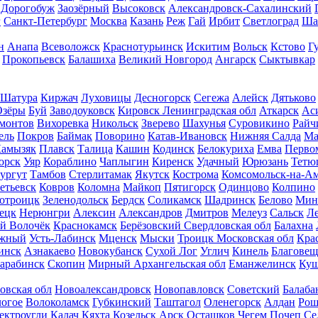
Дорогобуж
Заозёрный
Высоковск
Александровск-Сахалинский
г
Санкт-Петербург
Москва
Казань
Реж
Гай
Ирбит
Светлоград
Ша
н
Анапа
Всеволожск
Краснотурьинск
Искитим
Вольск
Кстово
Г
Прокопьевск
Балашиха
Великий Новгород
Ангарск
Сыктывкар
Шатура
Киржач
Луховицы
Десногорск
Сегежа
Алейск
Дятьково
Озёры
Буй
Заводоуковск
Кировск Ленинградская обл
Аткарск
Ас
монтов
Вихоревка
Никольск
Зверево
Шахунья
Суровикино
Райч
ель
Покров
Баймак
Поворино
Катав-Ивановск
Нижняя Салда
Ма
амызяк
Плавск
Талица
Кашин
Кодинск
Белокуриха
Емва
Перво
орск
Уяр
Кораблино
Чаплыгин
Киренск
Удачный
Юрюзань
Тетю
ургут
Тамбов
Стерлитамак
Якутск
Кострома
Комсомольск-на-А
етьевск
Ковров
Коломна
Майкоп
Пятигорск
Одинцово
Колпино
отроицк
Зеленодольск
Бердск
Соликамск
Шадринск
Белово
Мин
ецк
Нерюнгри
Алексин
Александров
Дмитров
Мелеуз
Сальск
Л
й Волочёк
Краснокамск
Берёзовский Свердловская обл
Балахна
ужный
Усть-Лабинск
Мценск
Мыски
Троицк Московская обл
Кра
инск
Азнакаево
Новокубанск
Сухой Лог
Углич
Кинель
Благовещ
арабинск
Скопин
Мирный Архангельская обл
Еманжелинск
Куш
овская обл
Новоалександровск
Новопавловск
Советский
Балаба
логое
Волоколамск
Губкинский
Таштагол
Оленегорск
Алдан
Рош
ектроугли
Калач
Кяхта
Козельск
Арск
Осташков
Чегем
Почеп
Се