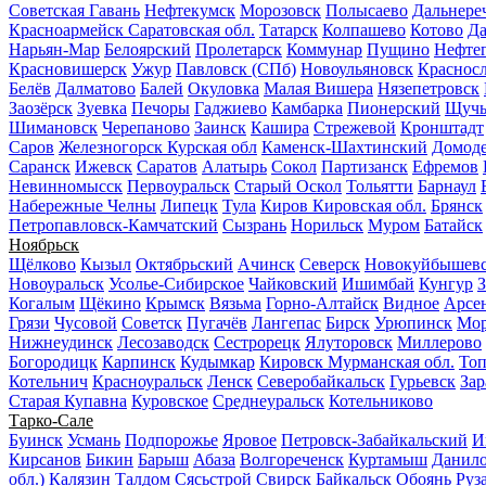
Советская Гавань
Нефтекумск
Морозовск
Полысаево
Дальнере
Красноармейск Саратовская обл.
Татарск
Колпашево
Котово
Да
Нарьян-Мар
Белоярский
Пролетарск
Коммунар
Пущино
Нефте
Красновишерск
Ужур
Павловск (СПб)
Новоульяновск
Красносл
Белёв
Далматово
Балей
Окуловка
Малая Вишера
Нязепетровск
Заозёрск
Зуевка
Печоры
Гаджиево
Камбарка
Пионерский
Щучь
Шимановск
Черепаново
Заинск
Кашира
Стрежевой
Кронштадт
Саров
Железногорск Курская обл
Каменск-Шахтинский
Домод
Саранск
Ижевск
Саратов
Алатырь
Сокол
Партизанск
Ефремов
Невинномысск
Первоуральск
Старый Оскол
Тольятти
Барнаул
Набережные Челны
Липецк
Тула
Киров Кировская обл.
Брянск
Петропавловск-Камчатский
Сызрань
Норильск
Муром
Батайск
Ноябрьск
Щёлково
Кызыл
Октябрьский
Ачинск
Северск
Новокуйбышев
Новоуральск
Усолье-Сибирское
Чайковский
Ишимбай
Кунгур
З
Когалым
Щёкино
Крымск
Вязьма
Горно-Алтайск
Видное
Арсе
Грязи
Чусовой
Советск
Пугачёв
Лангепас
Бирск
Урюпинск
Мо
Нижнеудинск
Лесозаводск
Сестрорецк
Ялуторовск
Миллерово
Богородицк
Карпинск
Кудымкар
Кировск Мурманская обл.
То
Котельнич
Красноуральск
Ленск
Северобайкальск
Гурьевск
Зар
Старая Купавна
Куровское
Среднеуральск
Котельниково
Тарко-Сале
Буинск
Усмань
Подпорожье
Яровое
Петровск-Забайкальский
И
Кирсанов
Бикин
Барыш
Абаза
Волгореченск
Куртамыш
Данил
обл.)
Калязин
Талдом
Сясьстрой
Свирск
Байкальск
Обоянь
Руз