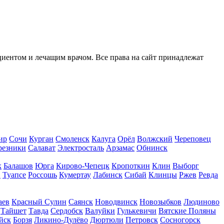
иентом и лечащим врачом. Все права на сайт принадлежат
ир
Сочи
Курган
Смоленск
Калуга
Орёл
Волжский
Череповец
резники
Салават
Электросталь
Арзамас
Обнинск
к
Балашов
Юрга
Кирово-Чепецк
Кропоткин
Клин
Выборг
.
Туапсе
Россошь
Кумертау
Лабинск
Сибай
Клинцы
Ржев
Ревда
аев
Красный Сулин
Саянск
Новодвинск
Новозыбков
Людиново
Тайшет
Тавда
Сердобск
Валуйки
Гулькевичи
Вятские Поляны
йск
Борзя
Ликино-Дулёво
Дюртюли
Петровск
Сосногорск