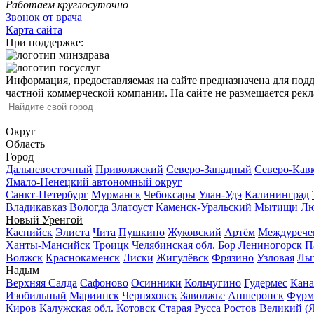
Работаем круглосуточно
Звонок от врача
Карта сайта
При поддержке:
Информация, предоставляемая на сайте предназначена для под
частной коммерческой компании. На сайте не размещается рекла
Округ
Область
Город
Дальневосточный
Приволжский
Северо-Западный
Северо-Кав
Ямало-Ненецкий автономный округ
Санкт-Петербург
Мурманск
Чебоксары
Улан-Удэ
Калининград
Владикавказ
Вологда
Златоуст
Каменск-Уральский
Мытищи
Лю
Новый Уренгой
Каспийск
Элиста
Чита
Пушкино
Жуковский
Артём
Междурече
Ханты-Мансийск
Троицк Челябинская обл.
Бор
Лениногорск
П
Волжск
Краснокаменск
Лиски
Жигулёвск
Фрязино
Узловая
Лы
Надым
Верхняя Салда
Сафоново
Осинники
Кольчугино
Гудермес
Кан
Изобильный
Мариинск
Черняховск
Заволжье
Апшеронск
Фурм
Киров Калужская обл.
Котовск
Старая Русса
Ростов Великий (Я