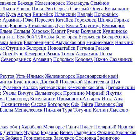
евьянск
Бежецк
Железноводск
Исилькуль
Семёнов
к
Льгов
Ершов
Пикалёво
Сергач
Светлый
Онега
Ковылкино
ор
Куса
Ардон
Енисейск
Иланский
Валдай
Поронайск
р
Арамиль
Южа
Пересвет
Катайск
Гороховец
Шилка
Горняк
рень
Боровск
Лихославль
Луза
Белая Холуница
Беломорск
Ельня
Сольцы
Харовск
Каргат
Рудня
Волчанск
Кувшиново
патиты
Белебей
Туймазы
Белогорск
Егорьевск
Воскресенск
мки
Бийск
Благовещенск Амурская обл
Нижнекамск
Нальчик
ас
Ступино
Белорецк
Новоалтайск
Гатчина
Глазов
к
Оренбург
Кемерово
Рязань
Томск
Астрахань
Пенза
Северодвинск
Армавир
Подольск
Королёв
Южно-Сахалинск
Реутов
Усть-Илимск
Железногорск Красноярский край
минск
Будённовск
Донской
Полевской
Ивантеевка
Шуя
к
Рузаевка
Волхов
Берёзовский Кемеровская обл.
Дзержинский
к
Учалы
Вичуга
Дальнегорск
Протвино
Мирный Якутия
ма
Славгород
Котельники
Приморско-Ахтарск
Инта
Аша
Похвистнево
Сасово
Богородск
Обь
Тайга
Павловск
Зея
Бавлы
Менделеевск
Нижняя Тура
Тогучин
Калтан
Лысково
кая обл.)
Харабали
Межгорье
Галич
Пласт
Полярный
Яранск
к
Дегтярск
Чудово
Бодайбо
Венёв
Гвардейск
Фокино (брянская
ск
Бабаево
Горнозаводск
Заволжск
Сосновка
Звенигово