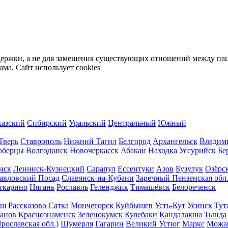
держки, а не для замещения существующих отношений между пац
ма. Сайт использует cookies
казский
Сибирский
Уральский
Центральный
Южный
Тверь
Ставрополь
Нижний Тагил
Белгород
Архангельск
Владим
берцы
Волгодонск
Новочеркасск
Абакан
Находка
Уссурийск
Бе
нск
Ленинск-Кузнецкий
Сарапул
Ессентуки
Азов
Бузулук
Озёрс
авловский Посад
Славянск-на-Кубани
Заречный Пензенская обл
ткарино
Нягань
Рославль
Геленджик
Тимашёвск
Белореченск
аш
Рассказово
Сатка
Мончегорск
Куйбышев
Усть-Кут
Усинск
Тут
анов
Краснознаменск
Зеленокумск
Кулебаки
Кандалакша
Тында
рославская обл.)
Шумерля
Гагарин
Великий Устюг
Маркс
Можа